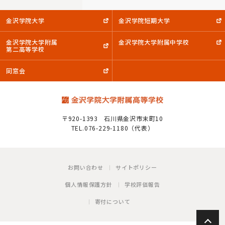
金沢学院大学
金沢学院短期大学
金沢学院大学附属
金沢学院大学附属中学校
第二高等学校
同窓会
〒920-1393
石川県金沢市末町10
TEL.076-229-1180（代表）
お問い合わせ
サイトポリシー
個人情報保護方針
学校評価報告
寄付について
P