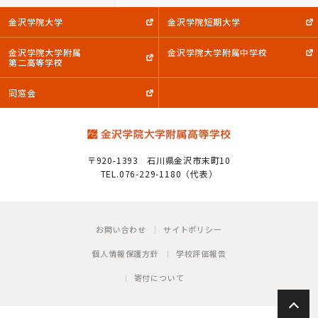
金沢学院大学
金沢学院短期大学
金沢学院大学附属
金沢学院大学附属中学校
第二高等学校
同窓会
〒920-1393
石川県金沢市末町10
TEL.076-229-1180（代表）
お問い合わせ
サイトポリシー
個人情報保護方針
学校評価報告
寄付について
P