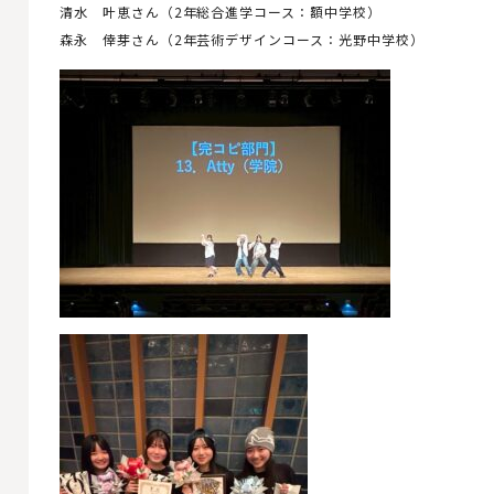
清水 叶恵さん（2年総合進学コース：額中学校）
森永 倖芽さん（2年芸術デザインコース：光野中学校）