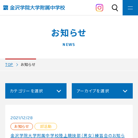
金沢学院大学附属
中学校の教育
お知らせ
コース紹介
NEWS
入学・入試案内
TOP
お知らせ
施設紹介
部活動
カテゴリーを
選択
アーカイブを
選択
中学校寮について
2021/12/28
受験生の方へ
お知らせ
部活動
金沢学院大学附属中学校陸上競技部（男女）練習会のお知ら