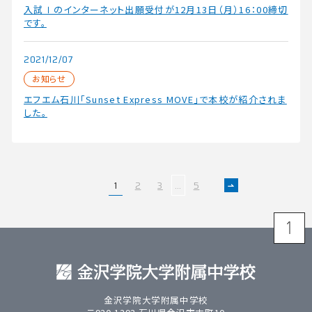
入試Ⅰのインターネット出願受付が12月13日（月）16：00締切
です。
2021/12/07
お知らせ
エフエム石川「Sunset Express MOVE」で本校が紹介されま
した。
1
2
3
…
5
>
金沢学院大学附属中学校