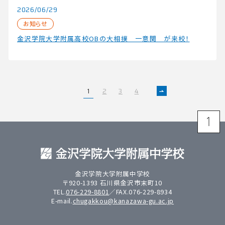
2026/06/29
お知らせ
金沢学院大学附属高校OBの大相撲 一意関 が来校！
1
2
3
4
>
金沢学院大学附属中学校
〒920-1393 石川県金沢市末町10
TEL.
076-229-8801
／FAX.076-229-8934
E-mail.
chugakkou@kanazawa-gu.ac.jp