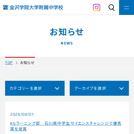
金沢学院大学附属
中学校の教育
お知らせ
コース紹介
NEWS
入学・入試案内
TOP
お知らせ
施設紹介
部活動
カテゴリーを
選択
アーカイブを
選択
中学校寮について
2026/08/07
受験生の方へ
KGラーニング部 石川県中学生サイエンスチャレンジで優秀
賞を受賞