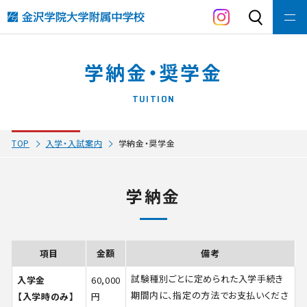
金沢学院大学附属
中学校の教育
学納金・奨学金
コース紹介
TUITION
入学・入試案内
TOP
入学・入試案内
学納金・奨学金
施設紹介
部活動
学納金
中学校寮について
項目
金額
備考
受験生の方へ
試験種別ごとに定められた入学手続き
入学金
60,000
期間内に、指定の方法でお支払いくださ
【入学時のみ】
円