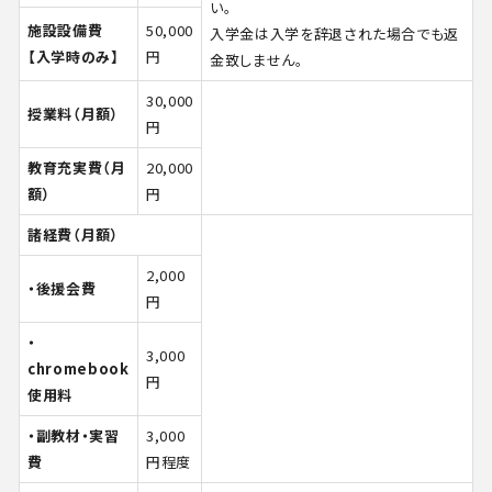
在学生・保護者の方へ
い。
施設設備費
50,000
入学金は入学を辞退された場合でも返
【入学時のみ】
円
金致しません。
アクセス
30,000
授業料（月額）
円
教育充実費（月
20,000
額）
円
諸経費（月額）
2,000
・後援会費
円
・
3,000
chromebook
円
使用料
・副教材・実習
3,000
費
円程度