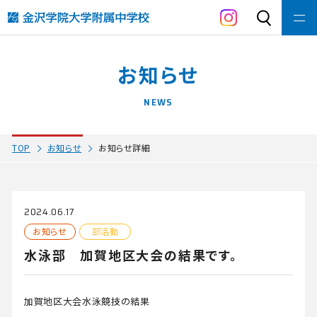
金沢学院大学附属
中学校の教育
お知らせ
コース紹介
NEWS
入学・入試案内
TOP
お知らせ
お知らせ詳細
施設紹介
部活動
2024.06.17
中学校寮について
お知らせ
部活動
水泳部 加賀地区大会の結果です。
受験生の方へ
加賀地区大会水泳競技の結果